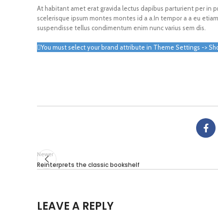
At habitant amet erat gravida lectus dapibus parturient per i
scelerisque ipsum montes montes id a a.In tempor a a eu etia
suspendisse tellus condimentum enim nunc varius sem dis.
You must select your brand attribute in Theme Settings -> Sh
Newer
Reinterprets the classic bookshelf
LEAVE A REPLY