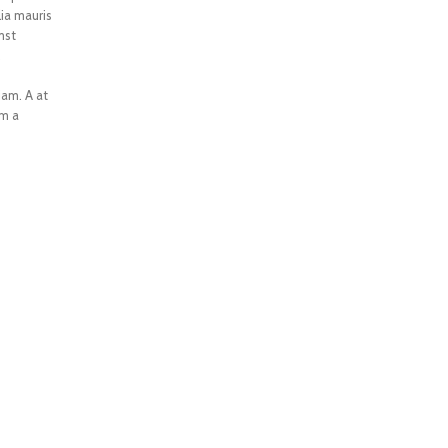
lia mauris
mst
.
iam. A at
am a