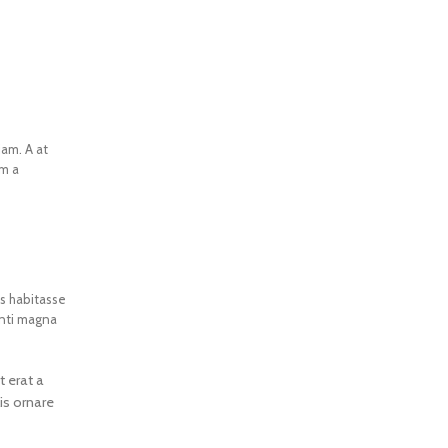
iam. A at
am a
es habitasse
enti magna
t erat a
is ornare