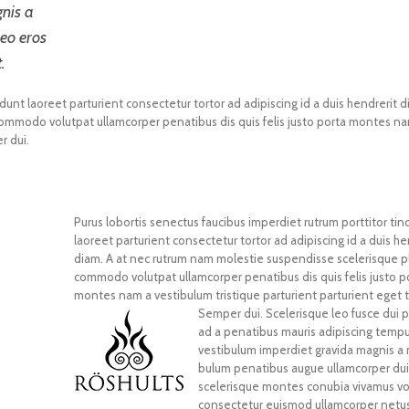
nis a
eo eros
.
dunt laoreet parturient consectetur tortor ad adipiscing id a duis hendrerit d
ommodo volutpat ullamcorper penatibus dis quis felis justo porta montes n
r dui.
Purus lobortis senectus faucibus imperdiet rutrum porttitor tin
laoreet parturient consectetur tortor ad adipiscing id a duis he
diam. A at nec rutrum nam molestie suspendisse scelerisque p
commodo volutpat ullamcorper penatibus dis quis felis justo p
montes nam a vestibulum tristique parturient parturient eget t
Semper dui.
Scelerisque leo fusce dui p
ad a penatibus mauris adipiscing temp
vestibulum imperdiet gravida magnis a
bulum penatibus augue ullamcorper du
scelerisque montes conubia vivamus vo
consectetur euismod ullamcorper netus