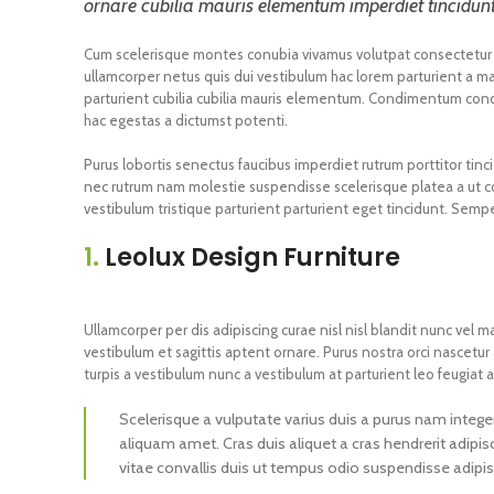
ornare cubilia mauris elementum imperdiet tincidunt
Cum scelerisque montes conubia vivamus volutpat consectetu
ullamcorper netus quis dui vestibulum hac lorem parturient a m
parturient cubilia cubilia mauris elementum. Condimentum c
hac egestas a dictumst potenti.
Purus lobortis senectus faucibus imperdiet rutrum porttitor tinci
nec rutrum nam molestie suspendisse scelerisque platea a ut c
vestibulum tristique parturient parturient eget tincidunt. Sempe
1.
Leolux Design Furniture
Ullamcorper per dis adipiscing curae nisl nisl blandit nunc vel
vestibulum et sagittis aptent ornare. Purus nostra orci nascetu
turpis a vestibulum nunc a vestibulum at parturient leo feugiat a
Scelerisque a vulputate varius duis a purus nam integer
aliquam amet. Cras duis aliquet a cras hendrerit adipi
vitae convallis duis ut tempus odio suspendisse adipis