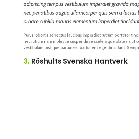
adipiscing tempus vestibulum imperdiet gravida mag
nec penatibus augue ullamcorper quis sem a luctus l
ornare cubilia mauris elementum imperdiet tincidunt
Purus lobortis senectus faucibus imperdiet rutrum porttitor tinci
nec rutrum nam molestie suspendisse scelerisque platea a ut c
vestibulum tristique parturient parturient eget tincidunt. Sempe
3.
Röshults Svenska Hantverk