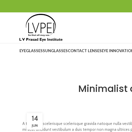
EYEGLASSES
SUNGLASSES
CONTACT LENSES
EYE INNOVATI
Minimalist 
14
A taciti cras scelerisque scelerisque gravida natoque nulla vestib
JUN
mi velit tincidunt vestibulum a duis tempor non magna ultrices 