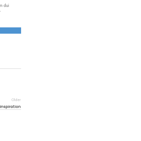
m dui
r
Older
 inspiration