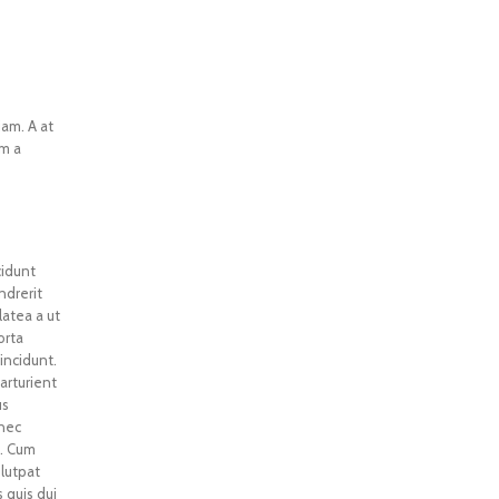
iam. A at
am a
cidunt
ndrerit
latea a ut
orta
incidunt.
arturient
us
 nec
i. Cum
lutpat
 quis dui