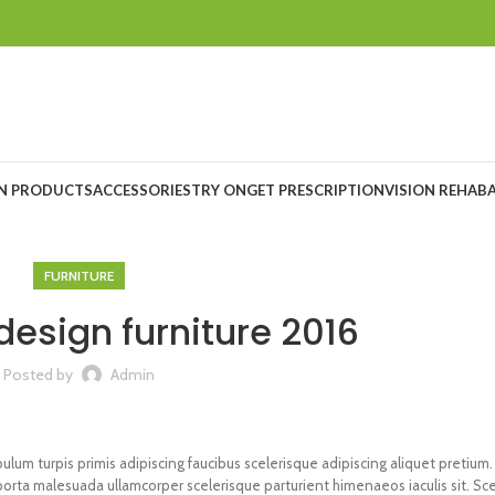
ON PRODUCTS
ACCESSORIES
TRY ON
GET PRESCRIPTION
VISION REHAB
FURNITURE
design furniture 2016
Posted by
Admin
ulum turpis primis adipiscing faucibus scelerisque adipiscing aliquet pretium. 
porta malesuada ullamcorper scelerisque parturient himenaeos iaculis sit. Sc