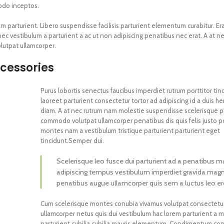
odo inceptos.
parturient. Libero suspendisse facilisis parturient elementum curabitur. Era
nec vestibulum a parturient a ac ut non adipiscing penatibus nec erat. A at n
lutpat ullamcorper.
ccessories
Purus lobortis senectus faucibus imperdiet rutrum porttitor tin
laoreet parturient consectetur tortor ad adipiscing id a duis he
diam. A at nec rutrum nam molestie suspendisse scelerisque p
commodo volutpat ullamcorper penatibus dis quis felis justo p
montes nam a vestibulum tristique parturient parturient eget
tincidunt.Semper dui.
Scelerisque leo fusce dui parturient ad a penatibus m
adipiscing tempus vestibulum imperdiet gravida magn
penatibus augue ullamcorper quis sem a luctus leo er
Cum scelerisque montes conubia vivamus volutpat consectet
ullamcorper netus quis dui vestibulum hac lorem parturient a 
parturient cubilia cubilia mauris elementum. Condimentum c