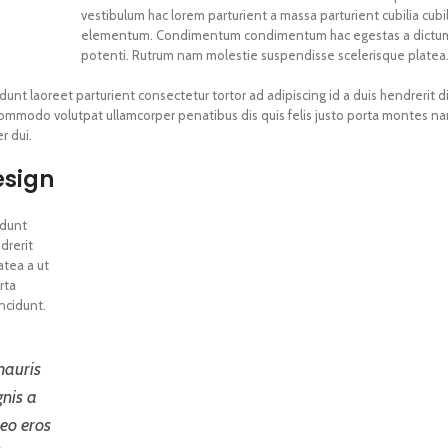
vestibulum hac lorem parturient a massa parturient cubilia cubi
elementum. Condimentum condimentum hac egestas a dictu
potenti. Rutrum nam molestie suspendisse scelerisque platea
dunt laoreet parturient consectetur tortor ad adipiscing id a duis hendrerit d
ommodo volutpat ullamcorper penatibus dis quis felis justo porta montes n
r dui.
esign
idunt
drerit
atea a ut
rta
ncidunt.
mauris
nis a
eo eros