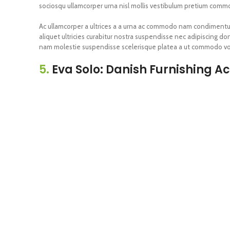
sociosqu ullamcorper urna nisl mollis vestibulum pretium comm
Ac ullamcorper a ultrices a a urna ac commodo nam condimentum 
aliquet ultricies curabitur nostra suspendisse nec adipiscing do
nam molestie suspendisse scelerisque platea a ut commodo vo
5.
Eva Solo: Danish Furnishing A