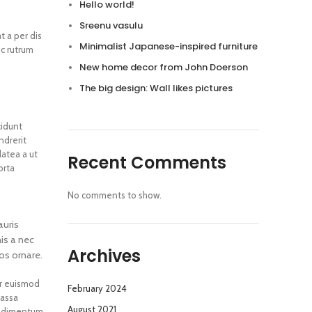
Hello world!
Sreenu vasulu
t a per dis
Minimalist Japanese-inspired furniture
ec rutrum
New home decor from John Doerson
The big design: Wall likes pictures
cidunt
ndrerit
latea a ut
Recent Comments
orta
No comments to show.
auris
is a nec
Archives
os ornare.
ur euismod
February 2024
massa
August 2021
ondimentum