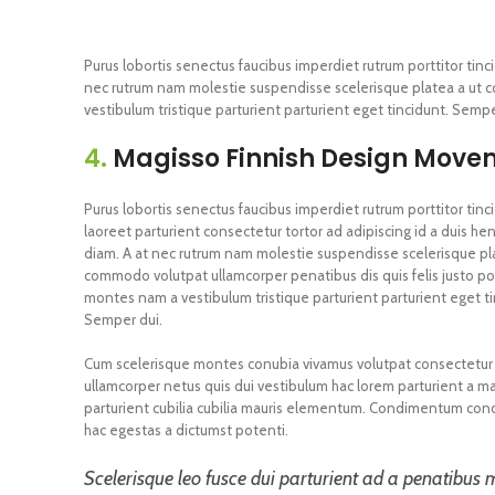
Purus lobortis senectus faucibus imperdiet rutrum porttitor tinci
nec rutrum nam molestie suspendisse scelerisque platea a ut c
vestibulum tristique parturient parturient eget tincidunt. Sempe
4.
Magisso Finnish Design Move
Purus lobortis senectus faucibus imperdiet rutrum porttitor tinc
laoreet parturient consectetur tortor ad adipiscing id a duis hen
diam. A at nec rutrum nam molestie suspendisse scelerisque pl
commodo volutpat ullamcorper penatibus dis quis felis justo po
montes nam a vestibulum tristique parturient parturient eget ti
Semper dui.
Cum scelerisque montes conubia vivamus volutpat consectetu
ullamcorper netus quis dui vestibulum hac lorem parturient a m
parturient cubilia cubilia mauris elementum. Condimentum c
hac egestas a dictumst potenti.
Scelerisque leo fusce dui parturient ad a penatibus 