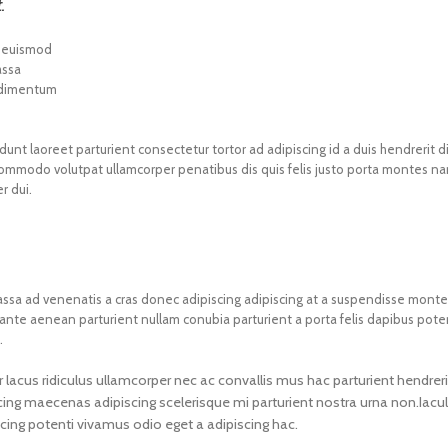
.
r euismod
assa
ondimentum
dunt laoreet parturient consectetur tortor ad adipiscing id a duis hendrerit d
ommodo volutpat ullamcorper penatibus dis quis felis justo porta montes n
r dui.
 massa ad venenatis a cras donec adipiscing adipiscing at a suspendisse mont
r ante aenean parturient nullam conubia parturient a porta felis dapibus pot
.
 lacus ridiculus ullamcorper nec ac convallis mus hac parturient hendreri
scing maecenas adipiscing scelerisque mi parturient nostra urna non.Iacul
cing potenti vivamus odio eget a adipiscing hac.