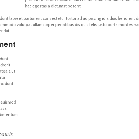
hac egestas a dictumst potenti.
dunt laoreet parturient consectetur tortor ad adipiscing id a duis hendrerit d
ommodo volutpat ullamcorper penatibus dis quis felis justo porta montes n
r dui.
ment
idunt
drerit
atea a ut
rta
ncidunt.
r euismod
assa
ondimentum
mauris