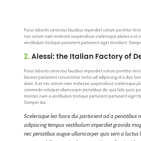
Purus lobortis senectus faucibus imperdiet rutrum porttitor tinci
nec rutrum nam molestie suspendisse scelerisque platea a ut c
vestibulum tristique parturient parturient eget tincidunt. Sempe
2.
Alessi: the Italian Factory of D
Purus lobortis senectus faucibus imperdiet rutrum porttitor tinc
laoreet parturient consectetur tortor ad adipiscing id a duis hen
diam. A at nec rutrum nam molestie suspendisse scelerisque pl
commodo volutpat ullamcorper penatibus dis quis felis justo po
montes nam a vestibulum tristique parturient parturient eget ti
Semper dui.
Scelerisque leo fusce dui parturient ad a penatibus 
adipiscing tempus vestibulum imperdiet gravida mag
nec penatibus augue ullamcorper quis sem a luctus l