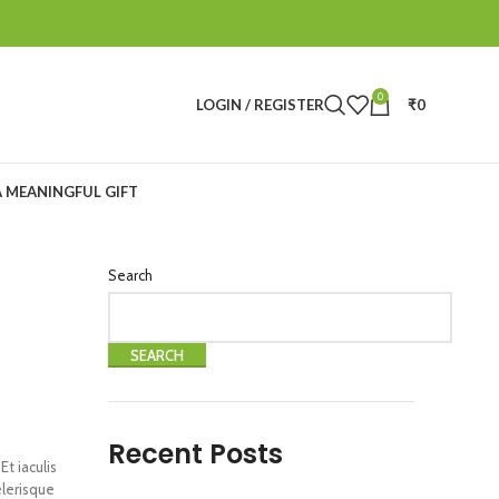
0
LOGIN / REGISTER
₹
0
A MEANINGFUL GIFT
Search
SEARCH
Recent Posts
Et iaculis
elerisque